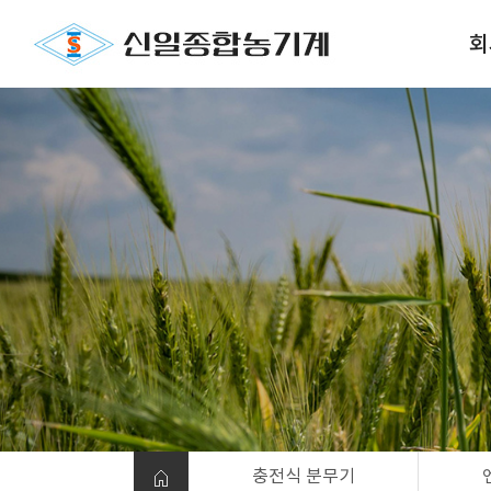
회
오
충전식 분무기